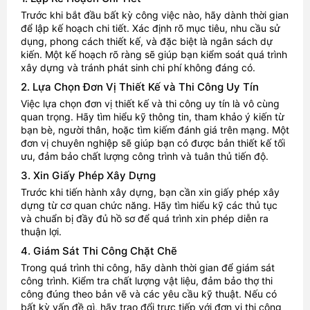
Trước khi bắt đầu bất kỳ công việc nào, hãy dành thời gian
để lập kế hoạch chi tiết. Xác định rõ mục tiêu, nhu cầu sử
dụng, phong cách thiết kế, và đặc biệt là ngân sách dự
kiến. Một kế hoạch rõ ràng sẽ giúp bạn kiểm soát quá trình
xây dựng và tránh phát sinh chi phí không đáng có.
2. Lựa Chọn Đơn Vị Thiết Kế và Thi Công Uy Tín
Việc lựa chọn đơn vị thiết kế và thi công uy tín là vô cùng
quan trọng. Hãy tìm hiểu kỹ thông tin, tham khảo ý kiến từ
bạn bè, người thân, hoặc tìm kiếm đánh giá trên mạng. Một
đơn vị chuyên nghiệp sẽ giúp bạn có được bản thiết kế tối
ưu, đảm bảo chất lượng công trình và tuân thủ tiến độ.
3. Xin Giấy Phép Xây Dựng
Trước khi tiến hành xây dựng, bạn cần xin giấy phép xây
dựng từ cơ quan chức năng. Hãy tìm hiểu kỹ các thủ tục
và chuẩn bị đầy đủ hồ sơ để quá trình xin phép diễn ra
thuận lợi.
4. Giám Sát Thi Công Chặt Chẽ
Trong quá trình thi công, hãy dành thời gian để giám sát
công trình. Kiểm tra chất lượng vật liệu, đảm bảo thợ thi
công đúng theo bản vẽ và các yêu cầu kỹ thuật. Nếu có
bất kỳ vấn đề gì, hãy trao đổi trực tiếp với đơn vị thi công