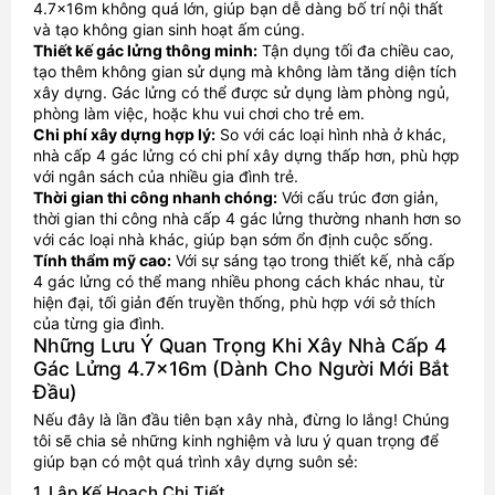
4.7x16m không quá lớn, giúp bạn dễ dàng bố trí nội thất
và tạo không gian sinh hoạt ấm cúng.
Thiết kế gác lửng thông minh:
Tận dụng tối đa chiều cao,
tạo thêm không gian sử dụng mà không làm tăng diện tích
xây dựng. Gác lửng có thể được sử dụng làm phòng ngủ,
phòng làm việc, hoặc khu vui chơi cho trẻ em.
Chi phí xây dựng hợp lý:
So với các loại hình nhà ở khác,
nhà cấp 4 gác lửng có chi phí xây dựng thấp hơn, phù hợp
với ngân sách của nhiều gia đình trẻ.
Thời gian thi công nhanh chóng:
Với cấu trúc đơn giản,
thời gian thi công nhà cấp 4 gác lửng thường nhanh hơn so
với các loại nhà khác, giúp bạn sớm ổn định cuộc sống.
Tính thẩm mỹ cao:
Với sự sáng tạo trong thiết kế, nhà cấp
4 gác lửng có thể mang nhiều phong cách khác nhau, từ
hiện đại, tối giản đến truyền thống, phù hợp với sở thích
của từng gia đình.
Những Lưu Ý Quan Trọng Khi Xây Nhà Cấp 4
Gác Lửng 4.7x16m (Dành Cho Người Mới Bắt
Đầu)
Nếu đây là lần đầu tiên bạn xây nhà, đừng lo lắng! Chúng
tôi sẽ chia sẻ những kinh nghiệm và lưu ý quan trọng để
giúp bạn có một quá trình xây dựng suôn sẻ:
1. Lập Kế Hoạch Chi Tiết