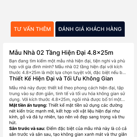
TƯ VẤN THÊM
ĐÁNH GIÁ KHÁCH HÀNG
TH
Mẫu Nhà 02 Tầng Hiện Đại 4.8x25m
Bạn đang tìm kiếm một mẫu nhà hiện đại, tiện nghi và phù
hợp với gia đình mình? Mẫu nhà 02 tầng hiện đại với kích
thước 4.8x25m là một lựa chọn tuyệt vời, đặc biệt nếu bạn
Thiết Kế Hiện Đại và Tối Ưu Không Gian
mong muốn một không gian sống thoáng đãng, nhiều
phòng ngủ và có cả sân trước lẫn sân sau.
Mẫu nhà này được thiết kế theo phong cách hiện đại, tập
trung vào sự đơn giản, tinh tế và tối ưu hóa không gian sử
dụng. Với kích thước 4.8x25m, ngôi nhà được bố trí một
cách khoa học để đảm bảo mọi thành viên trong gia đình
Mặt tiền ấn tượng:
Thiết kế mặt tiền sử dụng các đường
đều có không gian riêng tư và thoải mái.
nét kiến trúc mạnh mẽ, kết hợp với vật liệu hiện đại như
kính, gỗ và đá tự nhiên, tạo nên vẻ đẹp sang trọng và thu
hút.
Sân trước và sau:
Điểm đặc biệt của mẫu nhà này là có cả
sân trước và sân sau, tạo không gian xanh mát và thư giãn