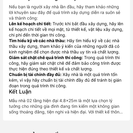
Nếu bạn là người xây nhà lần đầu, hãy tham khảo những
lời khuyên sau đây để quá trình xây dựng diễn ra suôn sẻ
và thành công:
Lên kế hoạch chi tiết:
Trước khi bắt đầu xây dựng, hãy lên
kế hoạch chi tiết về mọi mặt, từ thiết kế, vật liệu xây dựng,
chi phí đến thời gian thi công.
Tìm hiểu kỹ về các nhà thầu:
Hãy tìm hiểu kỹ về các nhà
thầu xây dựng, tham khảo ý kiến của những người đã có
kinh nghiệm để chọn được nhà thầu uy tín và chất lượng.
Giám sát chặt chẽ quá trình thi công:
Trong quá trình thi
công, hãy giám sát chặt chẽ để đảm bảo công trình được
thực hiện đúng theo thiết kế và chất lượng.
Chuẩn bị tài chính đầy đủ:
Xây nhà là một quá trình tốn
kém, vì vậy hãy chuẩn bị tài chính đầy đủ để tránh bị gián
đoạn trong quá trình thi công.
Kết Luận
Mẫu nhà 02 tầng hiện đại 4.8x25m là một lựa chọn lý
tưởng cho những gia đình đang tìm kiếm một không gian
sống thoáng đãng, tiện nghi và hiện đại. Với thiết kế thông
minh, bố trí công năng hợp lý và sân trước, sân sau rộng
rãi, mẫu nhà này sẽ mang đến cho bạn và gia đình một
cuộc sống thoải mái và hạnh phúc.