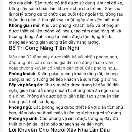
cho gia đình. Sân trước có thể được sử dụng làm nơi để xe,
trồng cây cảnh hoặc làm khu vui chơi cho trẻ em. Sân sau
là nơi lý tưởng để tổ chức các buổi tiệc ngoài trời, trồng rau
hoặc đơn giản là thư giãn sau một ngày làm việc mệt mỏi.
Không gian mở:
Khu vực phòng khách, bếp và phòng ăn
được thiết kế liên thông với nhau, tạo cảm giác rộng rãi và
thoáng đãng. Ánh sáng tự nhiên được tận dụng tối đa,
mang lại không gian sống tràn đầy năng lượng.
Bố Trí Công Năng Tiện Nghi
Mẫu nhà 02 tầng này được thiết kế với nhiều phòng ngủ,
đáp ứng nhu cầu của các gia đình có đông thành viên
hoặc thường xuyên có khách đến chơi. Các phòng ngủ
được bố trí hợp lý, đảm bảo sự riêng tư và yên tĩnh cho
Phòng khách:
Không gian phòng khách rộng rãi, thoáng
mỗi người.
đãng, là nơi lý tưởng để tiếp khách và sum họp gia đình.
Bếp và phòng ăn:
Khu vực bếp được trang bị đầy đủ tiện
nghi, giúp bạn dễ dàng chuẩn bị những bữa ăn ngon cho
gia đình. Phòng ăn được bố trí gần bếp, tạo sự thuận tiện
trong quá trình sử dụng.
Phòng ngủ:
Các phòng ngủ được thiết kế với diện tích phù
hợp, đảm bảo sự thoải mái và tiện nghi cho người sử dụng.
Phòng vệ sinh:
Các phòng vệ sinh được trang bị đầy đủ
thiết bị hiện đại, đảm bảo sự sạch sẽ và tiện nghi.
Lời Khuyên Cho Người Xây Nhà Lần Đầu