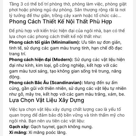
Tầng 3 có thể bố trí phòng thờ, phòng làm việc, phòng giặt
phơi hoặc phòng ngủ dự phòng. Sân thượng rộng rãi là nơi
lý tưởng để thư giãn, trồng cây xanh hoặc tổ chức các
Phong Cách Thiết Kế Nội Thất Phù Hợp
buổi tiệc ngoài trời.
Để phù hợp với kiến trúc hiện đại của ngôi nhà, bạn có thể
lựa chọn các phong cách thiết kế nội thất như:
Phong cách tối giản (Minimalism):
Ưu tiên sự đơn giản,
tinh tế, sử dụng các gam màu trung tính, hạn chế đồ đạc
trang trí.
Phong cách hiện đại (Modern):
Sử dụng các vật liệu hiện
đại như kính, kim loại, gỗ công nghiệp, kết hợp với các
gam màu tươi sáng, tạo không gian sống trẻ trung, năng
động.
Phong cách Bắc Âu (Scandinavian):
Mang đến sự ấm
cúng, gần gũi với thiên nhiên, sử dụng các vật liệu tự nhiên
như gỗ, mây tre, kết hợp với các gam màu trắng, xám, be.
Lựa Chọn Vật Liệu Xây Dựng
Việc lựa chọn vật liệu xây dựng chất lượng cao là yếu tố
quan trọng để đảm bảo độ bền vững và tính thẩm mỹ cho
ngôi nhà. Bạn nên ưu tiên các vật liệu:
Gạch xây:
Gạch tuynel, gạch không nung.
Xi măng:
Xi măng poóc lăng.