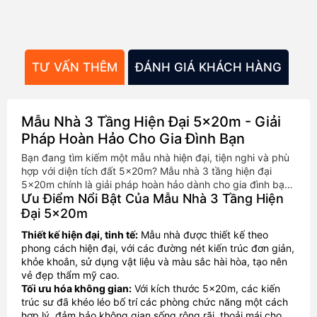
TƯ VẤN THÊM
ĐÁNH GIÁ KHÁCH HÀNG
TH
Mẫu Nhà 3 Tầng Hiện Đại 5x20m - Giải
Pháp Hoàn Hảo Cho Gia Đình Bạn
Bạn đang tìm kiếm một mẫu nhà hiện đại, tiện nghi và phù
hợp với diện tích đất 5x20m? Mẫu nhà 3 tầng hiện đại
5x20m chính là giải pháp hoàn hảo dành cho gia đình bạn.
Ưu Điểm Nổi Bật Của Mẫu Nhà 3 Tầng Hiện
Với thiết kế thông minh, tối ưu hóa không gian sống, mẫu
nhà này không chỉ đáp ứng đầy đủ công năng sử dụng mà
Đại 5x20m
còn mang đến vẻ đẹp thẩm mỹ, hiện đại và sang trọng.
Thiết kế hiện đại, tinh tế:
Mẫu nhà được thiết kế theo
phong cách hiện đại, với các đường nét kiến trúc đơn giản,
khỏe khoắn, sử dụng vật liệu và màu sắc hài hòa, tạo nên
vẻ đẹp thẩm mỹ cao.
Tối ưu hóa không gian:
Với kích thước 5x20m, các kiến
trúc sư đã khéo léo bố trí các phòng chức năng một cách
hợp lý, đảm bảo không gian sống rộng rãi, thoải mái cho