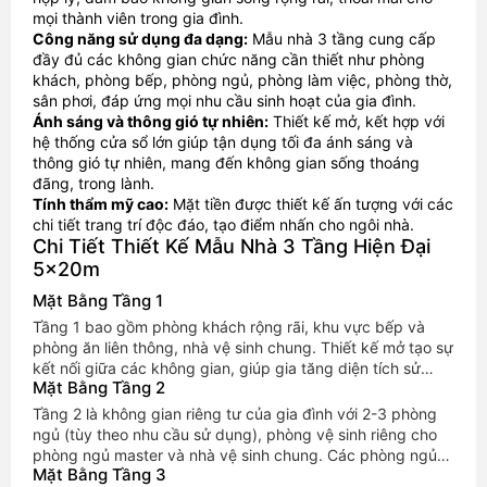
mọi thành viên trong gia đình.
Công năng sử dụng đa dạng:
Mẫu nhà 3 tầng cung cấp
đầy đủ các không gian chức năng cần thiết như phòng
khách, phòng bếp, phòng ngủ, phòng làm việc, phòng thờ,
sân phơi, đáp ứng mọi nhu cầu sinh hoạt của gia đình.
Ánh sáng và thông gió tự nhiên:
Thiết kế mở, kết hợp với
hệ thống cửa sổ lớn giúp tận dụng tối đa ánh sáng và
thông gió tự nhiên, mang đến không gian sống thoáng
đãng, trong lành.
Tính thẩm mỹ cao:
Mặt tiền được thiết kế ấn tượng với các
chi tiết trang trí độc đáo, tạo điểm nhấn cho ngôi nhà.
Chi Tiết Thiết Kế Mẫu Nhà 3 Tầng Hiện Đại
5x20m
Mặt Bằng Tầng 1
Tầng 1 bao gồm phòng khách rộng rãi, khu vực bếp và
phòng ăn liên thông, nhà vệ sinh chung. Thiết kế mở tạo sự
kết nối giữa các không gian, giúp gia tăng diện tích sử
Mặt Bằng Tầng 2
dụng và tạo cảm giác thoải mái cho gia đình.
Tầng 2 là không gian riêng tư của gia đình với 2-3 phòng
ngủ (tùy theo nhu cầu sử dụng), phòng vệ sinh riêng cho
phòng ngủ master và nhà vệ sinh chung. Các phòng ngủ
Mặt Bằng Tầng 3
đều có cửa sổ lớn, đón ánh sáng tự nhiên và gió trời.