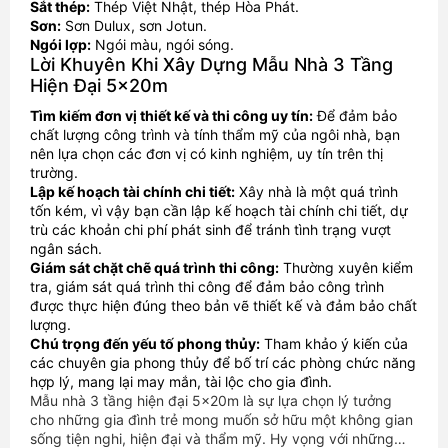
Sắt thép:
Thép Việt Nhật, thép Hòa Phát.
Sơn:
Sơn Dulux, sơn Jotun.
Ngói lợp:
Ngói màu, ngói sóng.
Lời Khuyên Khi Xây Dựng Mẫu Nhà 3 Tầng
Hiện Đại 5x20m
Tìm kiếm đơn vị thiết kế và thi công uy tín:
Để đảm bảo
chất lượng công trình và tính thẩm mỹ của ngôi nhà, bạn
nên lựa chọn các đơn vị có kinh nghiệm, uy tín trên thị
trường.
Lập kế hoạch tài chính chi tiết:
Xây nhà là một quá trình
tốn kém, vì vậy bạn cần lập kế hoạch tài chính chi tiết, dự
trù các khoản chi phí phát sinh để tránh tình trạng vượt
ngân sách.
Giám sát chặt chẽ quá trình thi công:
Thường xuyên kiểm
tra, giám sát quá trình thi công để đảm bảo công trình
được thực hiện đúng theo bản vẽ thiết kế và đảm bảo chất
lượng.
Chú trọng đến yếu tố phong thủy:
Tham khảo ý kiến của
các chuyên gia phong thủy để bố trí các phòng chức năng
hợp lý, mang lại may mắn, tài lộc cho gia đình.
Mẫu nhà 3 tầng hiện đại 5x20m là sự lựa chọn lý tưởng
cho những gia đình trẻ mong muốn sở hữu một không gian
sống tiện nghi, hiện đại và thẩm mỹ. Hy vọng với những