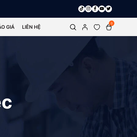
0
ÁO GIÁ
LIÊN HỆ
ệc