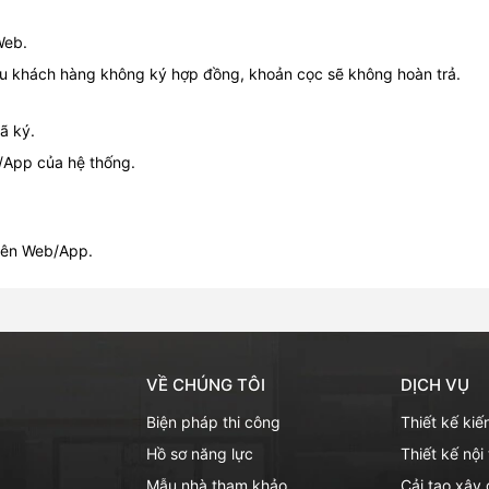
Web.
ếu khách hàng không ký hợp đồng, khoản cọc sẽ không hoàn trả.
ã ký.
b/App của hệ thống.
trên Web/App.
VỀ CHÚNG TÔI
DỊCH VỤ
Biện pháp thi công
Thiết kế kiế
Hồ sơ năng lực
Thiết kế nội
Mẫu nhà tham khảo
Cải tạo xây