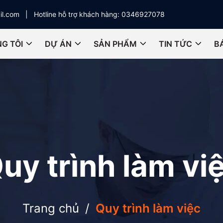
il.com
Hotline hỗ trợ khách hàng:
0346927078
G TÔI
DỰ ÁN
SẢN PHẨM
TIN TỨC
B
uy trình làm vi
Trang chủ
/
Quy trình làm việc